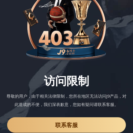
访问限制
尊敬的用户，由于相关法律限制，您所在地区无法访问J9产品，对
此造成的不便，我们深表歉意，您如有疑问请联系客服。
联系客服